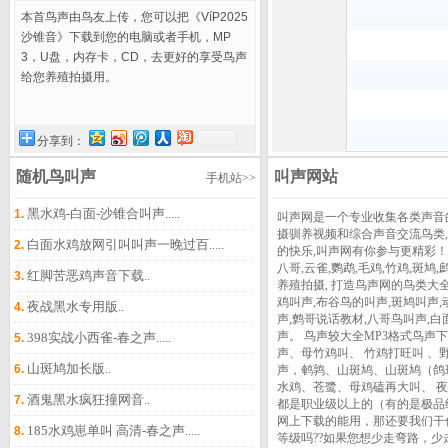
本首鸟声由鸟友上传，您可以把《VíP2025
沙锥音》下载到您的电脑或者手机，MP
3，U盘，内存卡，CD，去更好的享受鸟声
给您养殖拍摄用。
分享到：
随机鸟叫声
叫声网站
手机站>>
黑水鸡-白面-沙锥合叫声.....
1.
叫声网是一个专业收集各类声音
摄驯养视频和综合声音交流鸟类
白面水鸡放网引叫叫声一晚过百.....
2.
的快乐,叫声网有你参与更精彩！
八哥,云雀,鹦鹉,毛鸡,竹鸡,斑鸠
红脚苦恶鸡声音下载..
3.
养殖拍摄, 打造鸟声网的鸟类大全
鸡叫声,布谷鸟的叫声,斑鸠叫声,
夜战黑水专用版..
4.
声,鹩哥说话教材,八哥鸟叫声,白
声。 鸟声较大全MP3格式鸟声下
398实战小西雀-春之声.....
5.
声、母竹鸡叫、 竹鸡打旺叫 、
山斑鸠加长版..
6.
声，鹌鹑、山斑鸠、山斑鸠（鸽
水鸡、苍鹭、母鸡磕再大叫、 
酒鬼黑水疯狂撞网音..
7.
都是职业级以上的（有的是极品
网上下载的能用，那还要我们干
185水鸡崽单叫 高清-春之声.....
8.
等级吗??如果您想少走弯路，