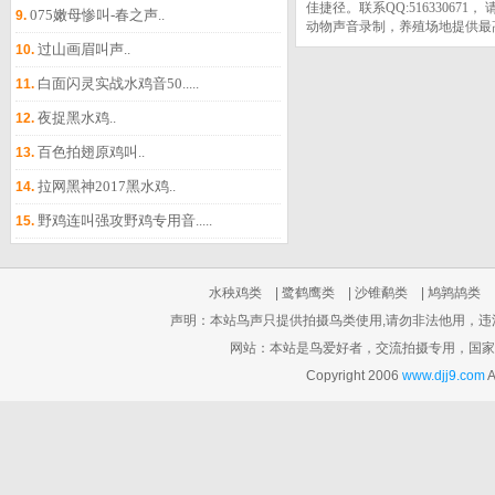
佳捷径。联系QQ:5163306
075嫩母惨叫-春之声..
9.
动物声音录制，养殖场地提供最
过山画眉叫声..
10.
白面闪灵实战水鸡音50.....
11.
夜捉黑水鸡..
12.
百色拍翅原鸡叫..
13.
拉网黑神2017黑水鸡..
14.
野鸡连叫强攻野鸡专用音.....
15.
水秧鸡类
|
鹭鹤鹰类
|
沙锥鹬类
|
鸠鹑鸪类
声明：本站鸟声只提供拍摄鸟类使用,请勿非法他用，违法他用
网站：本站是鸟爱好者，交流拍摄专用，国家
Copyright 2006
www.djj9.com
A