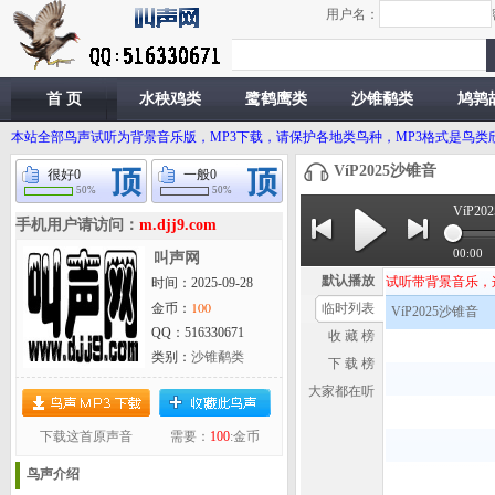
用户名：
首 页
水秧鸡类
鹭鹤鹰类
沙锥鹬类
鸠鹑
本站全部鸟声试听为背景音乐版，MP3下载，请保护各地类鸟种，MP3格式是鸟
VíP2025沙锥音
很好
0
一般
0
50%
50%
VíP2
手机用户请访问：
m.djj9.com
00:00
叫声网
默认播放
试听带背景音乐，这首
时间：2025-09-28
100
金币：
临时列表
VíP2025沙锥音
QQ：516330671
收 藏 榜
类别：
沙锥鹬类
下 载 榜
大家都在听
下载这首原声音
需要：
100
:金币
鸟声介绍