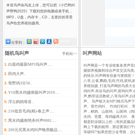
本首鸟声由鸟友上传，您可以把《小巴鸭叫
声野鸭2025》下载到您的电脑或者手机，
MP3，U盘，内存卡，CD，去更好的享受
鸟声给您养殖拍摄用。
分享到：
随机鸟叫声
叫声网站
手机站>>
白面鸡最新MP3鸟叫声.....
1.
叫声网是一个专业收集各类声音
摄驯养视频和综合声音交流鸟类
田鸡大声..
2.
的快乐,叫声网有你参与更精彩！
八哥,云雀,鹦鹉,毛鸡,竹鸡,斑鸠
母野鸡3分56..
3.
养殖拍摄, 打造鸟声网的鸟类大全
鸡叫声,布谷鸟的叫声,斑鸠叫声,
Y10黑水鸡越南版叫声2019.....
4.
声,鹩哥说话教材,八哥鸟叫声,白
声。 鸟声较大全MP3格式鸟声下
浮云鹧鸪母音..
5.
声、母竹鸡叫、 竹鸡打旺叫 、
216低音毛鸡(精)-春之声.....
6.
声，鹌鹑、山斑鸠、山斑鸠（鸽
水鸡、苍鹭、母鸡磕再大叫、 
黑水鸡越南绝杀叫声0081.....
7.
都是职业级以上的（有的是极品
网上下载的能用，那还要我们干
200元买黑水鸡叫声晚用极品.....
8.
等级吗??如果您想少走弯路，