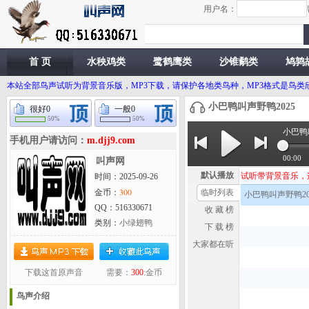
用户名：
首 页
水秧鸡类
鹭鹤鹰类
沙锥鹬类
鸠鹑
本站全部鸟声试听为背景音乐版，MP3下载，请保护各地类鸟种，MP3格式是鸟
小巴鸭叫声野鸭2025
很好
0
一般
0
50%
50%
小巴鸭
手机用户请访问：
m.djj9.com
00:00
叫声网
默认播放
试听带背景音乐，这首
时间：2025-09-26
300
金币：
临时列表
小巴鸭叫声野鸭20
QQ：516330671
收 藏 榜
类别：
小绿翅鸭
下 载 榜
大家都在听
下载这首原声音
需要：
300
:金币
鸟声介绍