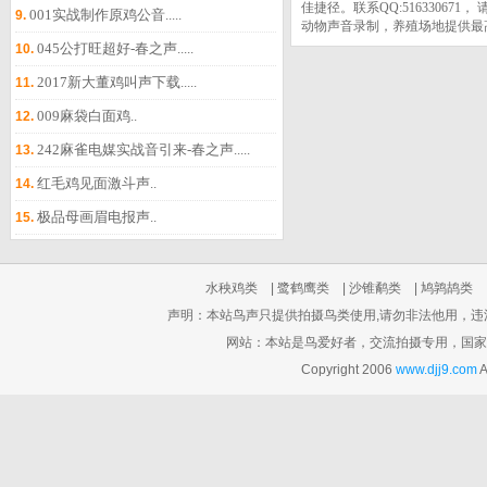
佳捷径。联系QQ:5163306
001实战制作原鸡公音.....
9.
动物声音录制，养殖场地提供最
045公打旺超好-春之声.....
10.
2017新大董鸡叫声下载.....
11.
009麻袋白面鸡..
12.
242麻雀电媒实战音引来-春之声.....
13.
红毛鸡见面激斗声..
14.
极品母画眉电报声..
15.
水秧鸡类
|
鹭鹤鹰类
|
沙锥鹬类
|
鸠鹑鸪类
声明：本站鸟声只提供拍摄鸟类使用,请勿非法他用，违法他用
网站：本站是鸟爱好者，交流拍摄专用，国家
Copyright 2006
www.djj9.com
A