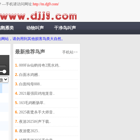
？---手机请访问网址:
http://m.djj9.com/
鸭鹅雁类
动物叫声
干净鸟叫声
的网站，请勿用到其他损害鸟类大自然。
最新推荐鸟声
手机站>>
1.
009File仙鹤传奇2黑水鸡..
2.
白面水鸡乸..
3.
白面纯母888..
4.
2021最强田鸡地笼音..
5.
163毛鸡断肠草..
6.
2025夜鹭杀手大师音..
7.
夜游2025叫声下载..
8.
夜游鹭2025..