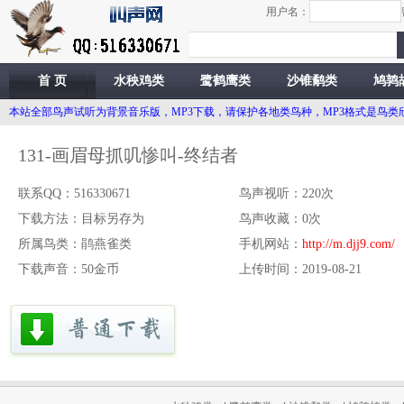
用户名：
首 页
水秧鸡类
鹭鹤鹰类
沙锥鹬类
鸠鹑
本站全部鸟声试听为背景音乐版，MP3下载，请保护各地类鸟种，MP3格式是鸟
131-画眉母抓叽惨叫-终结者
联系QQ：
516330671
鸟声视听：220次
下载方法：
目标另存为
鸟声收藏：0次
所属鸟类：
鹃燕雀类
手机网站：
http://m.djj9.com/
下载声音：50金币
上传时间：2019-08-21