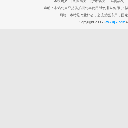
水秧鸡类
|
鹭鹤鹰类
|
沙锥鹬类
|
鸠鹑鸪类
声明：本站鸟声只提供拍摄鸟类使用,请勿非法他用，违法他用
网站：本站是鸟爱好者，交流拍摄专用，国家
Copyright 2006
www.djj9.com
A